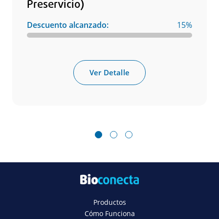
Preservicio)
Descuento alcanzado:
15%
Ver Detalle
1
2
3
Productos
Cómo Funciona