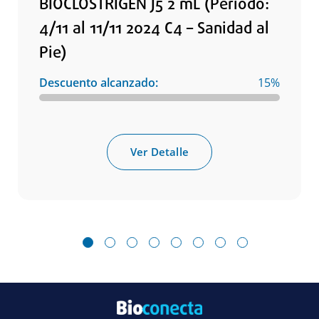
BIOCLOSTRIGEN J5 2 mL (Período:
4/11 al 11/11 2024 C4 – Sanidad al
Pie)
Descuento alcanzado:
15%
Ver Detalle
1
2
3
4
5
6
7
8