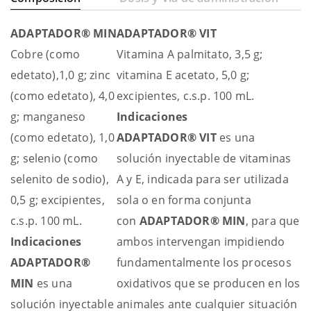
ADAPTADOR® MIN
ADAPTADOR® VIT
Cobre (como
Vitamina A palmitato, 3,5 g;
edetato),1,0 g; zinc
vitamina E acetato, 5,0 g;
(como edetato), 4,0
excipientes, c.s.p. 100 mL.
g; manganeso
Indicaciones
(como edetato), 1,0
ADAPTADOR® VIT
es una
g; selenio (como
solución inyectable de vitaminas
selenito de sodio),
A y E, indicada para ser utilizada
0,5 g; excipientes,
sola o en forma conjunta
c.s.p. 100 mL.
con
ADAPTADOR® MIN
, para que
Indicaciones
ambos intervengan impidiendo
ADAPTADOR®
fundamentalmente los procesos
MIN
es una
oxidativos que se producen en los
solución inyectable
animales ante cualquier situación