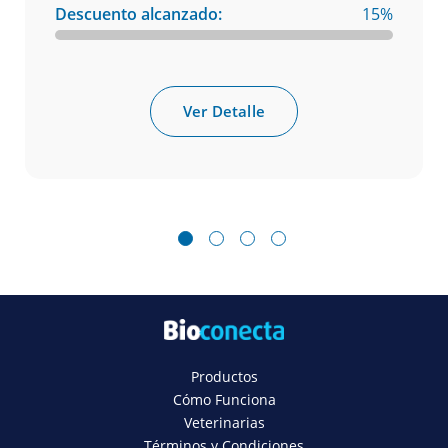
Descuento alcanzado:
15%
Ver Detalle
1
2
3
4
Productos
Cómo Funciona
Veterinarias
Términos y Condiciones