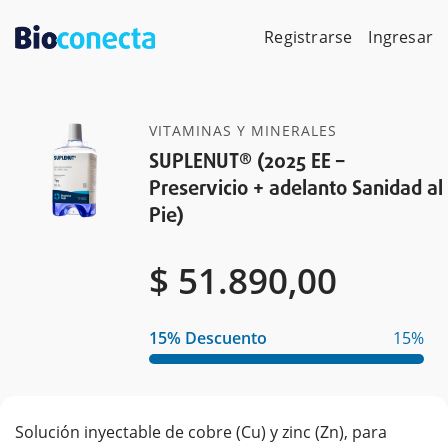
Skip
to
Registrarse
Ingresar
content
VITAMINAS Y MINERALES
SUPLENUT® (2025 EE –
Preservicio + adelanto Sanidad al
Pie)
$
$
51.890,00
15% Descuento
15%
Solución inyectable de cobre (Cu) y zinc (Zn), para