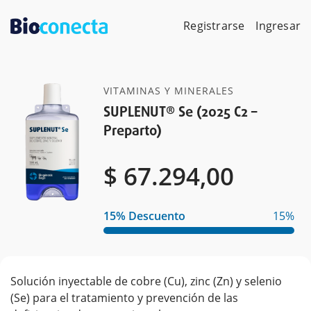
Skip
to
Registrarse
Ingresar
content
VITAMINAS Y MINERALES
SUPLENUT® Se (2025 C2 –
Preparto)
$
$
67.294,00
15% Descuento
15%
Solución inyectable de cobre (Cu), zinc (Zn) y selenio
(Se) para el tratamiento y prevención de las