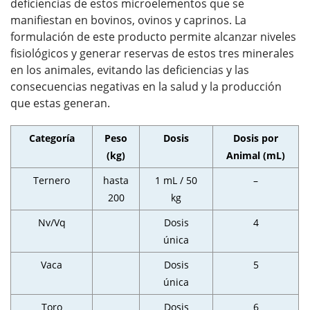
deficiencias de estos microelementos que se
manifiestan en bovinos, ovinos y caprinos. La
formulación de este producto permite alcanzar niveles
fisiológicos y generar reservas de estos tres minerales
en los animales, evitando las deficiencias y las
consecuencias negativas en la salud y la producción
que estas generan.
Categoría
Peso
Dosis
Dosis por
(kg)
Animal (mL)
Ternero
hasta
1 mL / 50
–
200
kg
Nv/Vq
Dosis
4
única
Vaca
Dosis
5
única
Toro
Dosis
6