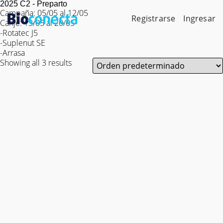
Skip
2025 C2 - Preparto
to
Campaña: 05/05 al 12/05
Registrarse
Ingresar
content
Canje: 13/05 al 20/05
-Rotatec J5
-Suplenut SE
-Arrasa
Showing all 3 results
Campaña Finalizada