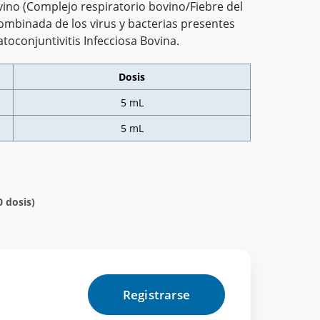
ino (Complejo respiratorio bovino/Fiebre del
ombinada de los virus y bacterias presentes
toconjuntivitis Infecciosa Bovina.
Dosis
5 mL
5 mL
0 dosis)
Registrarse