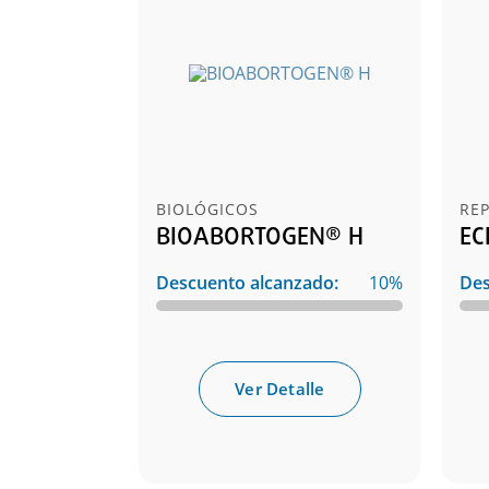
BIOLÓGICOS
RE
BIOABORTOGEN® H
EC
Descuento alcanzado:
10%
Des
Ver Detalle