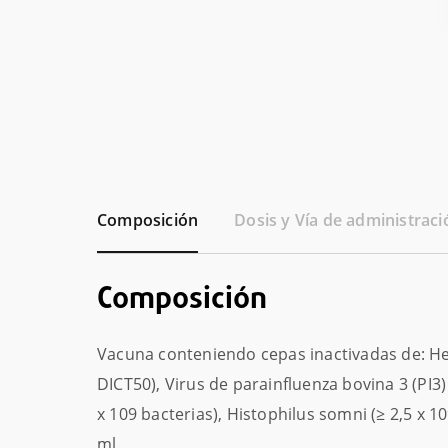
Composición
Dosis y Vía de administraci
Composición
Vacuna conteniendo cepas inactivadas de: Herp
DICT50), Virus de parainfluenza bovina 3 (PI3)
x 109 bacterias), Histophilus somni (≥ 2,5 x 10
ml.