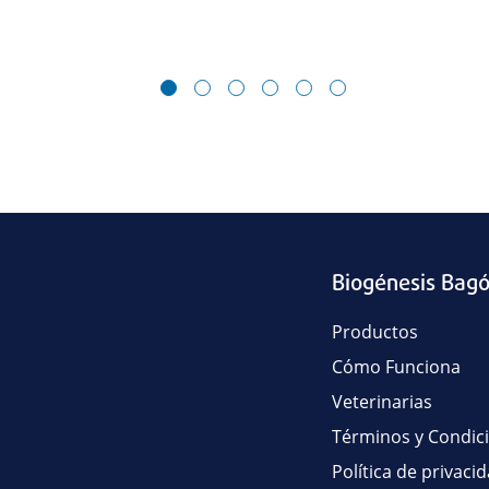
1
2
3
4
5
6
Biogénesis Bag
Productos
Cómo Funciona
Veterinarias
Términos y Condic
Política de privaci