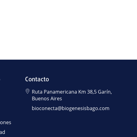
ó
Contacto
Ruta Panamericana Km 38,5 Garín,
Buenos Aires
bioconecta@biogenesisbago.com
iones
dad