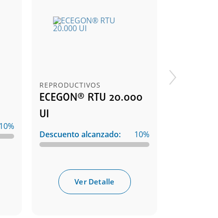
REPRODUCTIVOS
REPRODUCT
ECEGON® RTU 20.000
ECEGON®
UI
10%
Descuento 
Descuento alcanzado:
10%
Ve
Ver Detalle