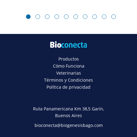
1
2
3
4
5
6
7
8
9
10
Productos
Cómo Funciona
Veterinarias
Términos y Condiciones
Política de privacidad
Ruta Panamericana Km 38,5 Garín,
Buenos Aires
bioconecta@biogenesisbago.com