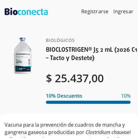
Skip
to
Registrarse
Ingresar
content
BIOLÓGICOS
BIOCLOSTRIGEN® J5 2 mL (2026 C1
– Tacto y Destete)
$
$
$
25.437,00
10% Descuento
10%
Vacuna para la prevención de cuadros de mancha y
gangrena gaseosa producidas por
Clostridium chauvoei