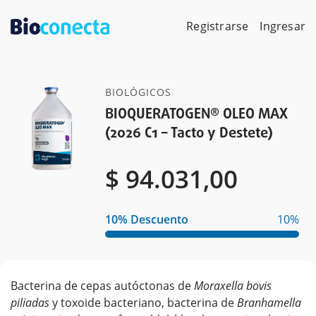
Skip
to
Registrarse
Ingresar
content
BIOLÓGICOS
BIOQUERATOGEN® OLEO MAX
(2026 C1 – Tacto y Destete)
$
$
$
94.031,00
10% Descuento
10%
Bacterina de cepas autóctonas de
Moraxella bovis
piliadas
y toxoide bacteriano, bacterina de
Branhamella