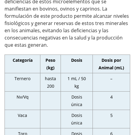
deficiencias de estos microelementos que se
manifiestan en bovinos, ovinos y caprinos. La
formulación de este producto permite alcanzar niveles
fisiológicos y generar reservas de estos tres minerales
en los animales, evitando las deficiencias y las
consecuencias negativas en la salud y la producción
que estas generan.
Categoría
Peso
Dosis
Dosis por
(kg)
Animal (mL)
Ternero
hasta
1 mL / 50
–
200
kg
Nv/Vq
Dosis
4
única
Vaca
Dosis
5
única
Toro
Dosis
6