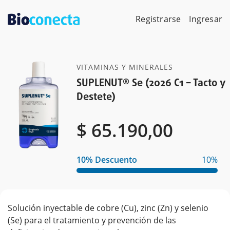
Skip
to
Registrarse
Ingresar
content
VITAMINAS Y MINERALES
SUPLENUT® Se (2026 C1 – Tacto y
Destete)
$
$
65.190,00
10% Descuento
10%
Solución inyectable de cobre (Cu), zinc (Zn) y selenio
(Se) para el tratamiento y prevención de las